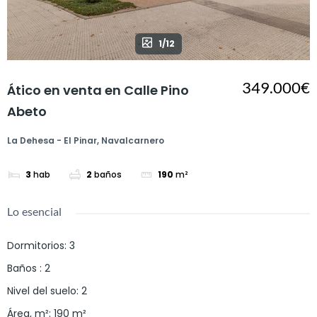
1/12
349.000€
Ático en venta en Calle Pino
Abeto
La Dehesa - El Pinar, Navalcarnero
3
hab
2
baños
190
m²
Lo esencial
Dormitorios
:
3
Baños
:
2
Nivel del suelo
:
2
Área, m²
:
190
m²