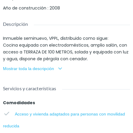
Año de construcción
:
2008
Descripción
Inmueble seminuevo, VPPL, distribuido como sigue:
Cocina equipada con electrodomésticos, amplio salón, con
acceso a TERRAZA DE 100 METROS, solada y equipada con luz
y agua, dispone de pérgola con cenador.
Mostrar toda la descripción
Tres dormitorios, todos ellos equipados con armarios
empotrados vestidos, con maletero y de puertas correderas.
Dos cuartos de baño completos, uno de ellos exterior y
Servicios y características
equipado con plato de ducha.
La vivienda dispone de dos plazas de parking con acceso
Comodidades
directo desde el ascensor.
Acceso y vivienda adaptados para personas con movilidad
Respecto a las calidades disponemos de suelos de tarima
reducida
flotante, cerramientos climalit en toda la vivienda, puerta de