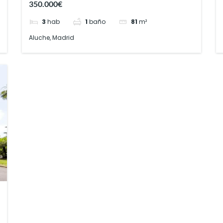
350.000€
3
hab
1
baño
81
m²
Aluche, Madrid