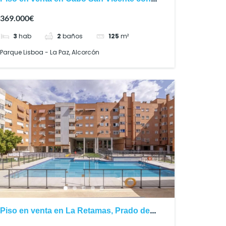
terraza y tres dormitorios
369.000€
3
hab
2
baños
125
m²
Parque Lisboa - La Paz, Alcorcón
Piso en venta en La Retamas, Prado de
Santo Domingo