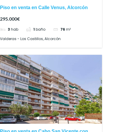
Piso en venta en Calle Venus, Alcorcón
295.000€
3
hab
1
baño
76
m²
Valderas - Los Castillos, Alcorcón
Piso en venta en Cabo San Vicente con