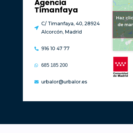
Agencia
Timanfaya
Haz cli
C/ Timanfaya, 40, 28924
de mar
Alcorcón, Madrid
916 10 47 77
685 185 200
urbalor@urbalor.es