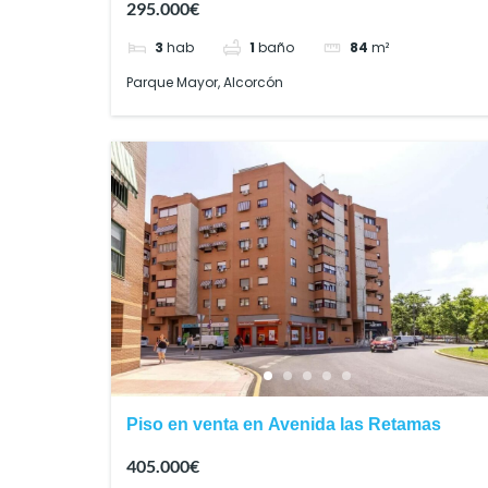
295.000€
3
hab
1
baño
84
m²
Parque Mayor, Alcorcón
Piso en venta en Avenida las Retamas
405.000€