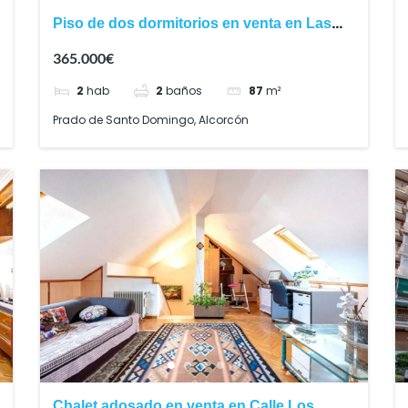
Piso de dos dormitorios en venta en Las
Retamas, Alcorcón
365.000€
2
hab
2
baños
87
m²
Prado de Santo Domingo, Alcorcón
Chalet adosado en venta en Calle Los