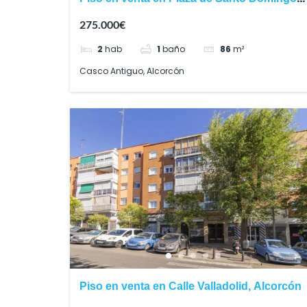
Alcorcón
275.000€
2
hab
1
baño
86
m²
Casco Antiguo, Alcorcón
Piso en venta en Calle Valladolid, Alcorcón