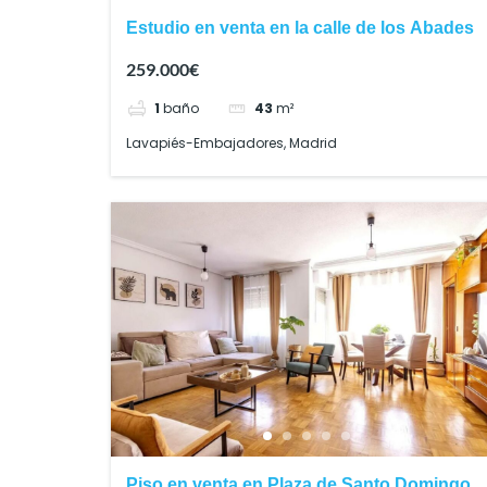
Estudio en venta en la calle de los Abades
259.000€
1
baño
43
m²
Lavapiés-Embajadores, Madrid
Piso en venta en Plaza de Santo Domingo,