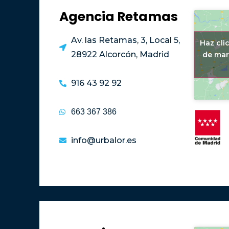
Agencia Retamas
Av. las Retamas, 3, Local 5,
Haz cli
28922 Alcorcón, Madrid
de mar
916 43 92 92
663 367 386
info@urbalor.es