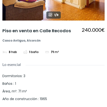
1/9
240.000€
Piso en venta en Calle Recodos
Casco Antiguo, Alcorcón
3
hab
1
baño
71
m²
Lo esencial
Dormitorios
:
3
Baños
:
1
Área, m²
:
71
m²
Año de construcción
:
1965