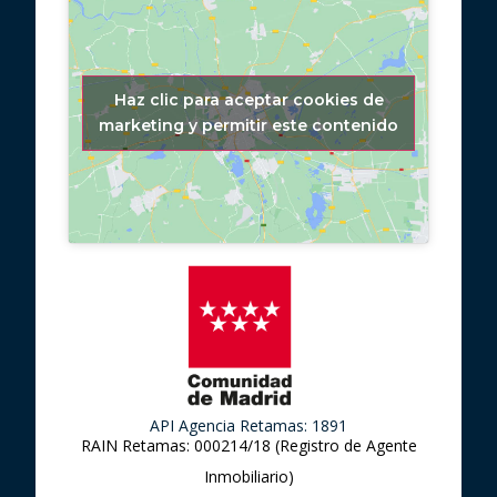
municipio.
Financiación a tu medida
Haz clic para aceptar cookies de
marketing y permitir este contenido
En URBALOR contamos con un departamento especializado
en intermediación financiera. Estudiamos cada caso de
forma personalizada para ofrecer las mejores condiciones
de financiación, pudiendo alcanzar hasta el 80%, 90% e
incluso el 100% del precio de compra, según perfil
económico y viabilidad de la operación.
Información importante
El precio anunciado no incluye los impuestos derivados de la
compraventa ni los honorarios de intermediación
inmobiliaria.
API Agencia Retamas: 1891
RAIN Retamas: 000214/18 (Registro de Agente
Inmobiliario)