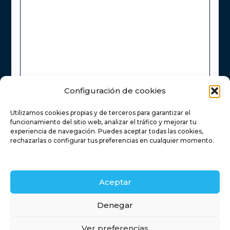
Configuración de cookies
Utilizamos cookies propias y de terceros para garantizar el
He leído y acepto la
Política de Privacidad
funcionamiento del sitio web, analizar el tráfico y mejorar tu
experiencia de navegación. Puedes aceptar todas las cookies,
rechazarlas o configurar tus preferencias en cualquier momento.
Enviar
Aceptar
Inicio
Servicios inmobiliarios
Financiación
Retamas
Denegar
Contacto
Blog
Ver preferencias