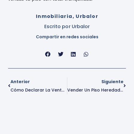
Inmobiliaria
,
Urbalor
Escrito por
Urbalor
Compartir en redes sociales
Anterior
Siguiente
Cómo Declarar La Venta De Una Vivienda Si Quieres Vender Piso De Forma Segura
Vender Un Piso Heredado En Alcorcón: Pasos Legales, Impuestos Y Plazos