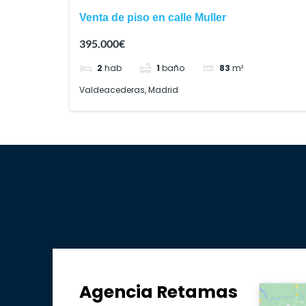
Venta de piso en calle Muller
395.000€
2
hab
1
baño
83
m²
Valdeacederas, Madrid
Agencia Retamas