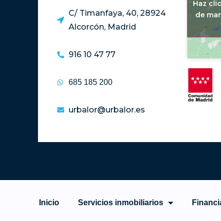
Haz cli
C/ Timanfaya, 40, 28924
de mar
Alcorcón, Madrid
916 10 47 77
685 185 200
urbalor@urbalor.es
Inicio
Servicios inmobiliarios
Financi