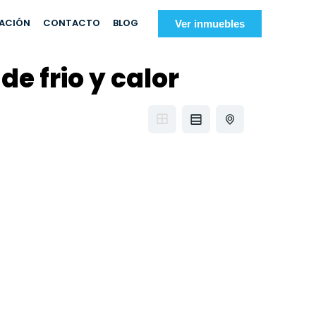
IACIÓN
CONTACTO
BLOG
Ver inmuebles
e frio y calor