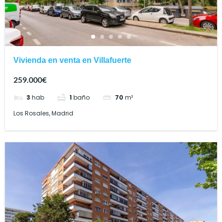
Vivienda en venta en Villafuerte
259.000€
3
hab
1
baño
70
m²
Los Rosales, Madrid