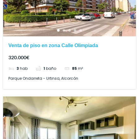
Venta de piso en zona Calle Olimpiada
320.000€
3
hab
1
baño
85
m²
Parque Ondarreta - Urtinsa, Alcorcón