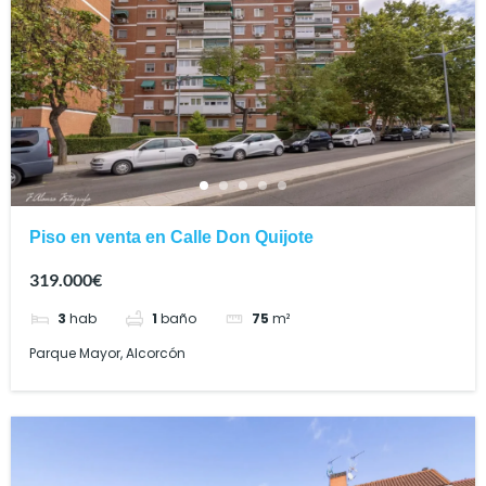
Piso en venta en Calle Don Quijote
319.000€
3
hab
1
baño
75
m²
Parque Mayor, Alcorcón