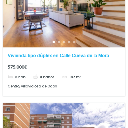
Vivienda tipo dúplex en Calle Cueva de la Mora
575.000€
3
hab
3
baños
187
m²
Centro, Villaviciosa de Odón