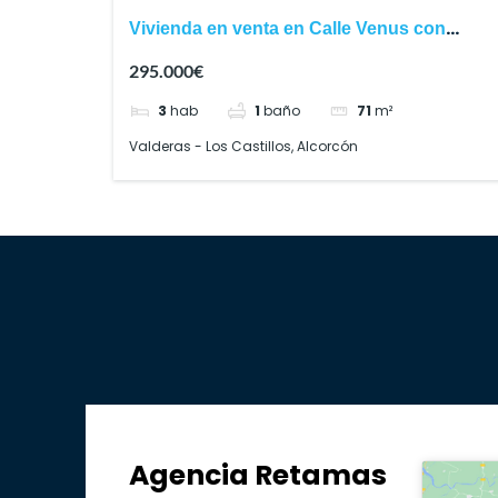
Vivienda en venta en Calle Venus con
excelente ubicación
295.000€
3
hab
1
baño
71
m²
Valderas - Los Castillos, Alcorcón
Agencia Retamas