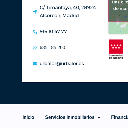
Haz cli
C/ Timanfaya, 40, 28924
de mar
Alcorcón, Madrid
916 10 47 77
685 185 200
urbalor@urbalor.es
Inicio
Servicios inmobiliarios
Financi