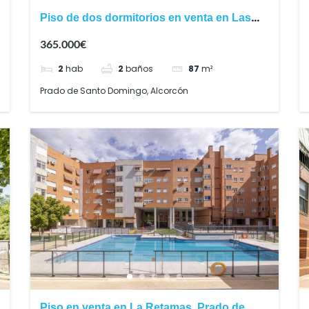
Piso de dos dormitorios en venta en Las
Retamas, Alcorcón
365.000€
2
hab
2
baños
87
m²
Prado de Santo Domingo, Alcorcón
Piso en venta en La Retamas, Prado de