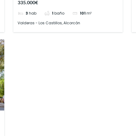
335.000€
3
hab
1
baño
101
m²
Valderas - Los Castillos, Alcorcón