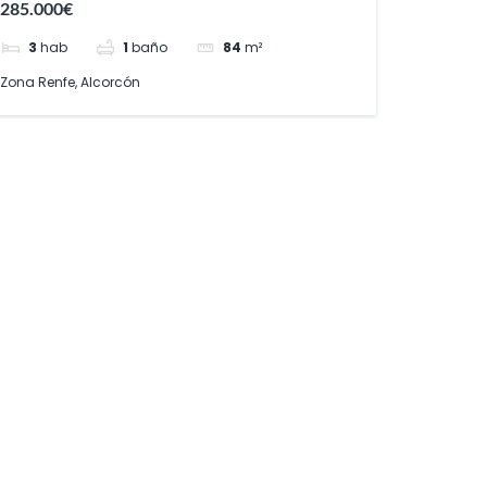
285.000€
3
hab
1
baño
84
m²
Zona Renfe, Alcorcón