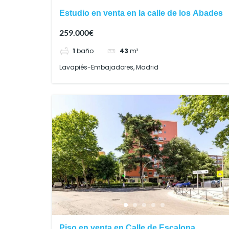
Estudio en venta en la calle de los Abades
259.000€
1
baño
43
m²
Lavapiés-Embajadores, Madrid
Piso en venta en Calle de Escalona