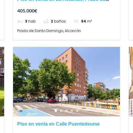
Santo Domingo
405.000€
3
hab
2
baños
94
m²
Prado de Santo Domingo, Alcorcón
Piso en venta en Calle Puentedeume