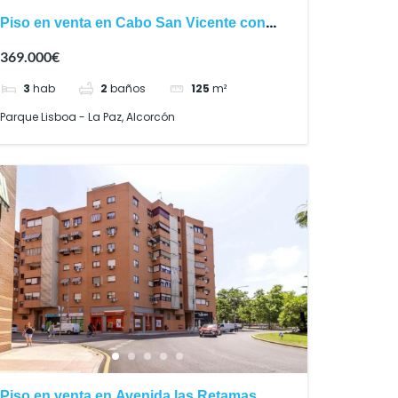
Piso en venta en Cabo San Vicente con
terraza y tres dormitorios
369.000€
3
hab
2
baños
125
m²
Parque Lisboa - La Paz, Alcorcón
Piso en venta en Avenida las Retamas