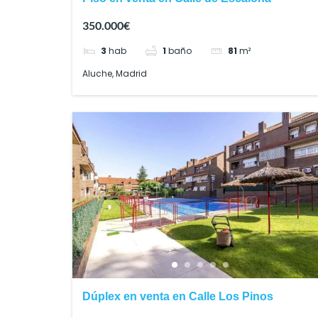
350.000€
3
hab
1
baño
81
m²
Aluche, Madrid
Dúplex en venta en Calle Los Pinos