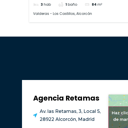
3
hab
1
baño
84
m²
Valderas - Los Castillos, Alcorcón
Agencia Retamas
Av. las Retamas, 3, Local 5,
Haz cli
28922 Alcorcón, Madrid
de mar