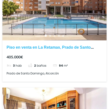
Piso en venta en La Retamas, Prado de Santo
Domingo
405.000€
3
hab
2
baños
94
m²
Prado de Santo Domingo, Alcorcón