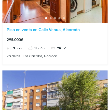
Piso en venta en Calle Venus, Alcorcón
295.000€
3
hab
1
baño
76
m²
Valderas - Los Castillos, Alcorcón