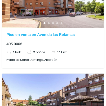
Piso en venta en Avenida las Retamas
405.000€
3
hab
2
baños
102
m²
Prado de Santo Domingo, Alcorcón