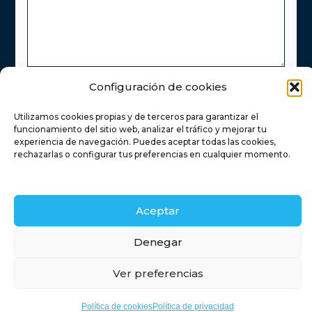
Configuración de cookies
He leído y acepto la
Política de Privacidad
Utilizamos cookies propias y de terceros para garantizar el
Enviar
funcionamiento del sitio web, analizar el tráfico y mejorar tu
experiencia de navegación. Puedes aceptar todas las cookies,
rechazarlas o configurar tus preferencias en cualquier momento.
Inicio
Servicios inmobiliarios
Financiación
Aceptar
Contacto
Blog
Retamas
Denegar
Ver preferencias
Timanfaya
Política de cookies
Política de privacidad