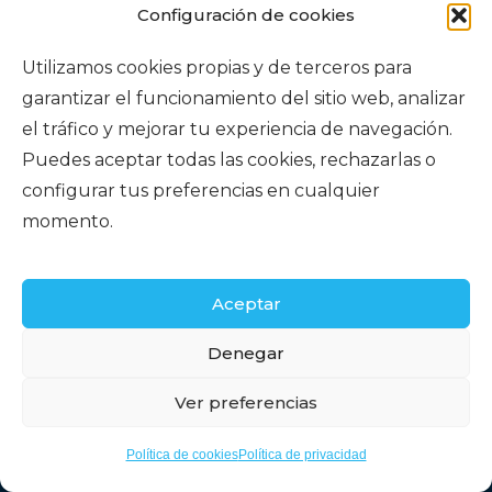
Configuración de cookies
Agencia Retamas
Utilizamos cookies propias y de terceros para
Av. las Retamas, 3, Local 5, 28922
garantizar el funcionamiento del sitio web, analizar
Alcorcón, Madrid
el tráfico y mejorar tu experiencia de navegación.
Puedes aceptar todas las cookies, rechazarlas o
916 43 92 92
configurar tus preferencias en cualquier
momento.
663 367 386
info@urbalor.es
Aceptar
Retamas
Denegar
Ver preferencias
Timanfaya
Haz clic para aceptar cookies de
Política de cookies
Política de privacidad
marketing y permitir este contenido