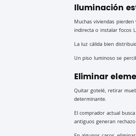
Iluminación es
Muchas viviendas pierden v
indirecta o instalar foco
La luz cálida bien distrib
Un piso luminoso se perci
Eliminar elem
Quitar gotelé, retirar mu
determinante.
El comprador actual busca
antiguos generan rechazo 
En algunos casos, elimina