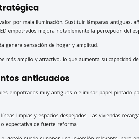
tratégica
alor por mala iluminación. Sustituir lámparas antiguas, a
s LED empotrados mejora notablemente la percepción del es
uida genera sensación de hogar y amplitud.
be más amplio y atractivo, lo que aumenta su capacidad de
entos anticuados
ebles empotrados muy antiguos o eliminar papel pintado 
 líneas limpias y espacios despejados. Las viviendas reca
o expectativa de fuerte reforma.
r el gotelé puede suponer una inversión relevante, pero e