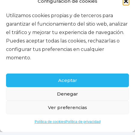
Configuración de cookies
Utilizamos cookies propias y de terceros para
garantizar el funcionamiento del sitio web, analizar
el tráfico y mejorar tu experiencia de navegación.
Puedes aceptar todas las cookies, rechazarlas o
configurar tus preferencias en cualquier
momento.
He leído y acepto la
Política de Privacidad
Enviar
Aceptar
Retamas
Denegar
Inicio
Servicios inmobiliarios
Financiación
Ver preferencias
Timanfaya
Contacto
Blog
Política de cookies
Política de privacidad