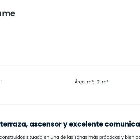
eume
1
Área, m²
:
101
m²
 terraza, ascensor y excelente comunic
construidos situada en una de las zonas más prácticas y bien c