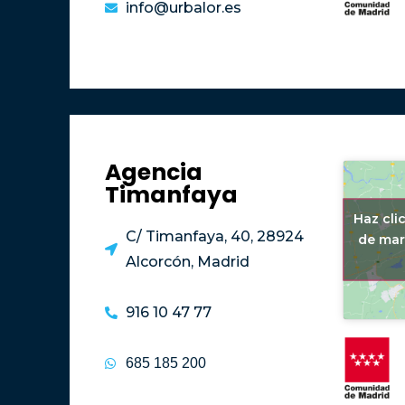
info@urbalor.es
Agencia
Timanfaya
Haz cli
C/ Timanfaya, 40, 28924
de mar
Alcorcón, Madrid
916 10 47 77
685 185 200