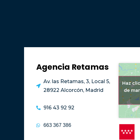
Certificado energético
Consumo:
331,9 kWh/m² año
Emisiones:
83,9 kg CO2/m² año
Agencia Retamas
Av. las Retamas, 3, Local 5,
Haz cli
28922 Alcorcón, Madrid
de mar
916 43 92 92
663 367 386