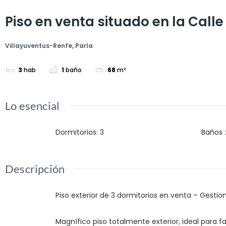
Piso en venta situado en la Call
Villayuventus-Renfe, Parla
3
hab
1
baño
68
m²
Lo esencial
Dormitorios
:
3
Baños
:
Descripción
Piso exterior de 3 dormitorios en venta – Gestio
Magnífico piso totalmente exterior, ideal para f