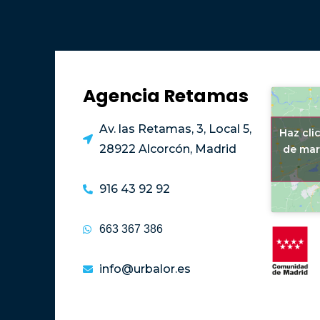
Agencia Retamas
Av. las Retamas, 3, Local 5,
Haz cli
28922 Alcorcón, Madrid
de mar
916 43 92 92
663 367 386
info@urbalor.es