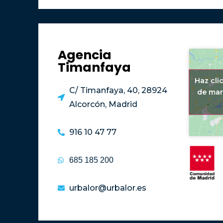
Agencia
Timanfaya
Haz cli
C/ Timanfaya, 40, 28924
de mar
Alcorcón, Madrid
916 10 47 77
685 185 200
urbalor@urbalor.es