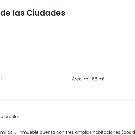
e de las Ciudades
1
Área, m²
:
68
m²
na Urbalor
amilias. El inmueble cuenta con tres amplias habitaciones (dos do