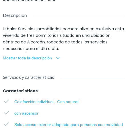
Descripción
Urbalor Servicios Inmobiliarios comercializa en exclusiva esta
vivienda de tres dormitorios situada en una ubicación
céntrica de Alcorcón, rodeada de todos los servicios
necesarios para el día a día.
Mostrar toda la descripción
La distribución de la vivienda ha sido diseñada para
aprovechar al máximo el espacio. Al acceder encontramos
un recibidor que da paso a una amplia cocina amueblada
Servicios y características
con salida a un tendedero cerrado. El salón, luminoso y
confortable, cuenta con acceso directo a una agradable
Características
terraza abierta. A través del pasillo distribuidor se accede al
Calefacción individual - Gas natural
baño completo, equipado con plato de ducha y ventana
para una mejor ventilación natural, así como a los tres
con ascensor
dormitorios, uno de ellos de mayor tamaño y destinado a
dormitorio principal.
Solo acceso exterior adaptado para personas con movilidad