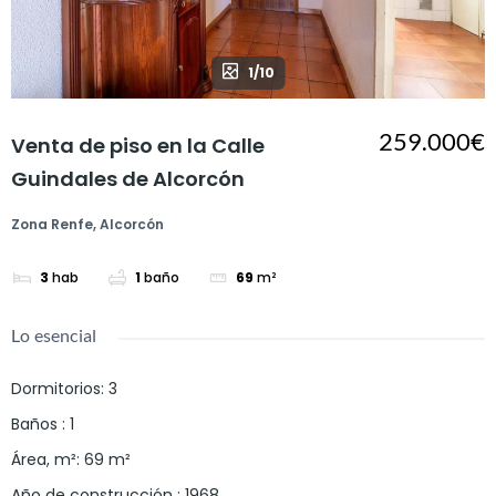
1/10
259.000€
Venta de piso en la Calle
Guindales de Alcorcón
Zona Renfe, Alcorcón
3
hab
1
baño
69
m²
Lo esencial
Dormitorios
:
3
Baños
:
1
Área, m²
:
69
m²
Año de construcción
:
1968