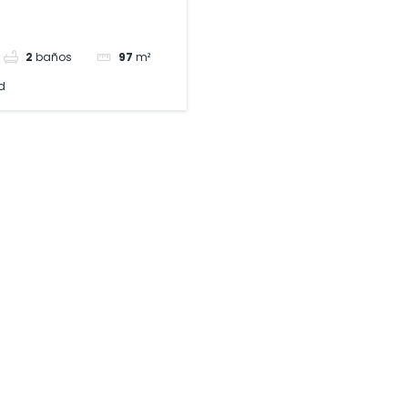
2
baños
97
m²
d