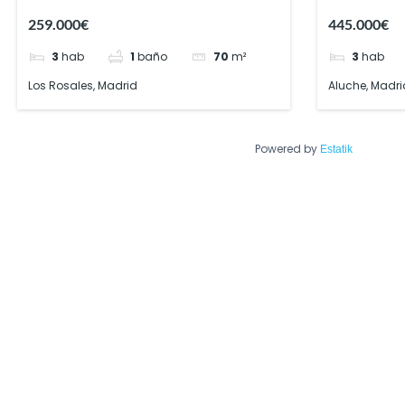
259.000€
445.000€
3
hab
1
baño
70
m²
3
hab
Los Rosales, Madrid
Aluche, Madri
Powered by
Estatik