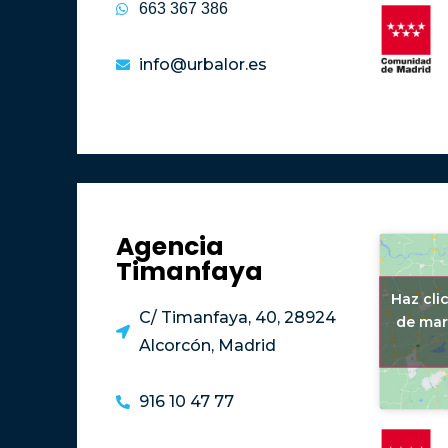
663 367 386
info@urbalor.es
Agencia
Timanfaya
Haz cli
C/ Timanfaya, 40, 28924
de mar
Alcorcón, Madrid
916 10 47 77