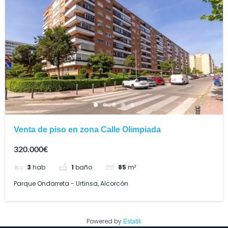
Venta de piso en zona Calle Olimpiada
320.000€
3
hab
1
baño
85
m²
Parque Ondarreta - Urtinsa, Alcorcón
Powered by
Estatik