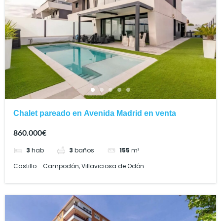
Chalet pareado en Avenida Madrid en venta
860.000€
3
hab
3
baños
155
m²
Castillo - Campodón, Villaviciosa de Odón