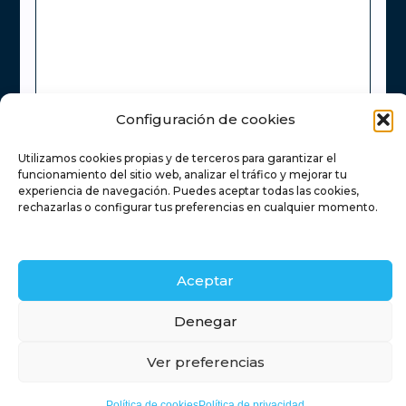
Configuración de cookies
He leído y acepto la
Política de Privacidad
Utilizamos cookies propias y de terceros para garantizar el
Enviar
funcionamiento del sitio web, analizar el tráfico y mejorar tu
experiencia de navegación. Puedes aceptar todas las cookies,
rechazarlas o configurar tus preferencias en cualquier momento.
Inicio
Servicios inmobiliarios
Financiación
Aceptar
Contacto
Blog
Retamas
Denegar
Ver preferencias
Timanfaya
Política de cookies
Política de privacidad