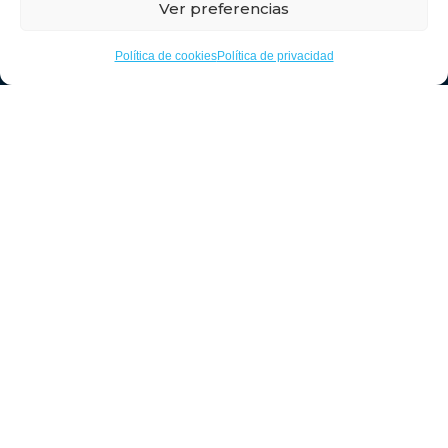
Ver preferencias
Timanfaya
Política de cookies
Política de privacidad
Haz clic para aceptar cookies de
marketing y permitir este contenido
API Agencia Retamas: 1891
RAIN Retamas: 000214/18 (Registro de Agente
Inmobiliario)