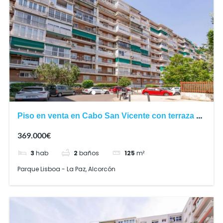
Piso en venta en Cabo San Vicente con terraza y
tres dormitorios
369.000€
3
hab
2
baños
125
m²
Parque Lisboa - La Paz, Alcorcón