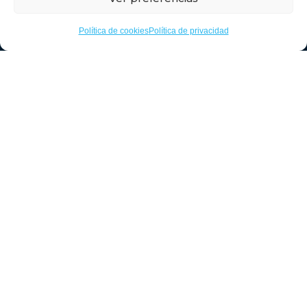
Timanfaya
Política de cookies
Política de privacidad
API Agencia Retamas: 1891
RAIN Retamas: 000214/18 (Registro de Agente
Inmobiliario)
Agencia Timanfaya
C/ Timanfaya, 40, 28924 Alcorcón, Madrid
916 10 47 77
685 185 200