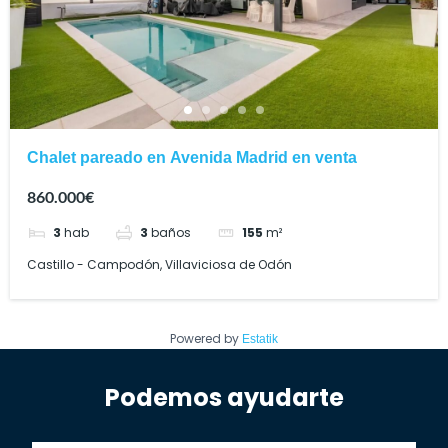
Chalet pareado en Avenida Madrid en venta
860.000€
3
hab
3
baños
155
m²
Castillo - Campodón, Villaviciosa de Odón
Powered by
Estatik
Podemos ayudarte