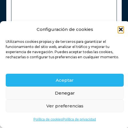
Configuración de cookies
He leído y acepto la
Política de Privacidad
Utilizamos cookies propias y de terceros para garantizar el
funcionamiento del sitio web, analizar el tráfico y mejorar tu
Enviar
experiencia de navegación. Puedes aceptar todas las cookies,
rechazarlas o configurar tus preferencias en cualquier momento.
Inicio
Servicios inmobiliarios
Financiación
Aceptar
Contacto
Blog
Retamas
Denegar
Ver preferencias
Timanfaya
Política de cookies
Política de privacidad
Aviso legal
Política de privacidad
Política de cookies