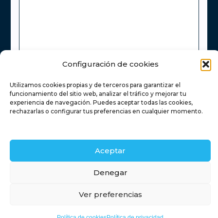
Configuración de cookies
He leído y acepto la
Política de Privacidad
Utilizamos cookies propias y de terceros para garantizar el
Enviar
funcionamiento del sitio web, analizar el tráfico y mejorar tu
experiencia de navegación. Puedes aceptar todas las cookies,
rechazarlas o configurar tus preferencias en cualquier momento.
Inicio
Servicios inmobiliarios
Financiación
Aceptar
Contacto
Blog
Retamas
Denegar
Ver preferencias
Timanfaya
Política de cookies
Política de privacidad