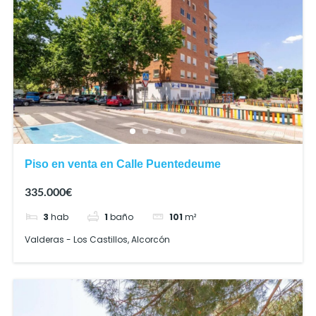
Piso en venta en Calle Puentedeume
335.000€
3
hab
1
baño
101
m²
Valderas - Los Castillos, Alcorcón