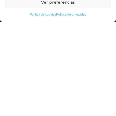
Ver preferencias
Timanfaya
Política de cookies
Política de privacidad
Haz clic para aceptar cookies de
marketing y permitir este contenido
API Agencia Retamas: 1891
RAIN Retamas: 000214/18 (Registro de Agente
Inmobiliario)